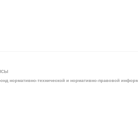
ИСЫ
онд нормативно-технической и нормативно-правовой инфор
ы
арбитражных судов и судов общей юрисдикции
ртал «Техэксперт»
ния нормативной и технической документацией «Техэксперт»
я система управления производственной безопасностью «Техэкспе