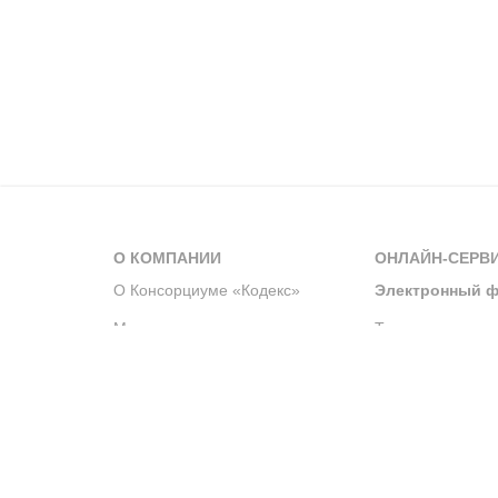
О КОМПАНИИ
ОНЛАЙН-СЕРВ
О Консорциуме «Кодекс»
Электронный ф
Мероприятия
Телеграм-канал
Новости компании
Архив решений 
История компании
Официальный по
Корпоративное волонтерство
Система управле
Партнерство и сотрудничество
Интегрированна