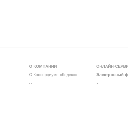
О КОМПАНИИ
ОНЛАЙН-СЕРВ
О Консорциуме «Кодекс»
Электронный ф
Мероприятия
Телеграм-канал
Новости компании
Архив решений 
История компании
Официальный по
Корпоративное волонтерство
Система управле
Партнерство и сотрудничество
Интегрированна