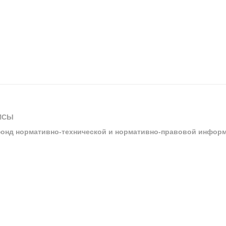
ИСЫ
онд нормативно-технической и нормативно-правовой инфор
ы
арбитражных судов и судов общей юрисдикции
ртал «Техэксперт»
ния нормативной и технической документацией «Техэксперт»
я система управления производственной безопасностью «Техэкспе