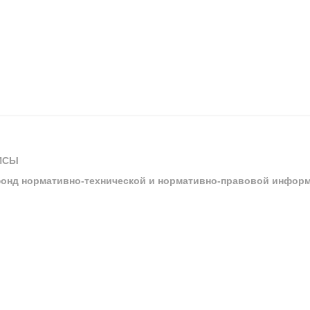
ИСЫ
онд нормативно-технической и нормативно-правовой инфор
ы
арбитражных судов и судов общей юрисдикции
ртал «Техэксперт»
ния нормативной и технической документацией «Техэксперт»
я система управления производственной безопасностью «Техэкспе