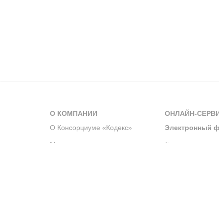
О КОМПАНИИ
ОНЛАЙН-СЕРВ
О Консорциуме «Кодекс»
Электронный ф
Мероприятия
Телеграм-канал
Новости компании
Архив решений 
История компании
Официальный по
Корпоративное волонтерство
Система управле
Партнерство и сотрудничество
Интегрированна