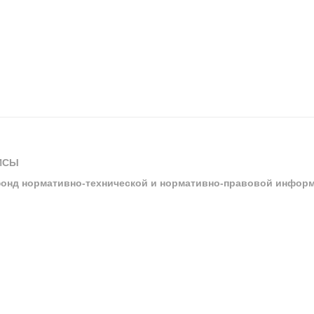
ИСЫ
онд нормативно-технической и нормативно-правовой инфор
ы
арбитражных судов и судов общей юрисдикции
ртал «Техэксперт»
ния нормативной и технической документацией «Техэксперт»
я система управления производственной безопасностью «Техэкспе