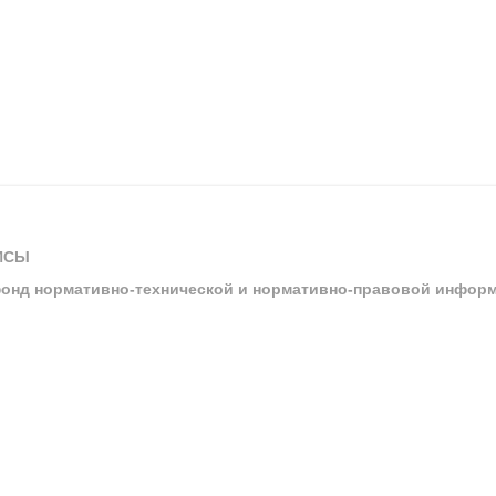
ИСЫ
онд нормативно-технической и нормативно-правовой инфор
ы
арбитражных судов и судов общей юрисдикции
ртал «Техэксперт»
ния нормативной и технической документацией «Техэксперт»
я система управления производственной безопасностью «Техэкспе