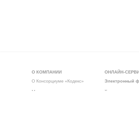
О КОМПАНИИ
ОНЛАЙН-СЕРВ
О Консорциуме «Кодекс»
Электронный ф
Мероприятия
Телеграм-канал
Новости компании
Архив решений 
История компании
Официальный по
Корпоративное волонтерство
Система управле
Партнерство и сотрудничество
Интегрированна