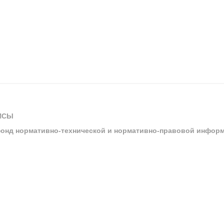
ИСЫ
онд нормативно-технической и нормативно-правовой инфор
ы
арбитражных судов и судов общей юрисдикции
ртал «Техэксперт»
ния нормативной и технической документацией «Техэксперт»
я система управления производственной безопасностью «Техэкспе