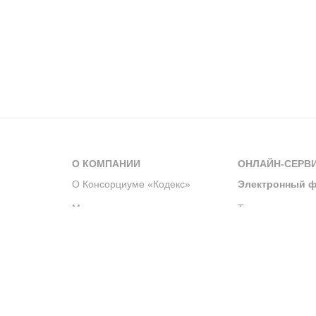
О КОМПАНИИ
ОНЛАЙН-СЕРВ
О Консорциуме «Кодекс»
Электронный ф
Мероприятия
Телеграм-канал
Новости компании
Архив решений 
История компании
Официальный по
Корпоративное волонтерство
Система управле
Партнерство и сотрудничество
Интегрированна