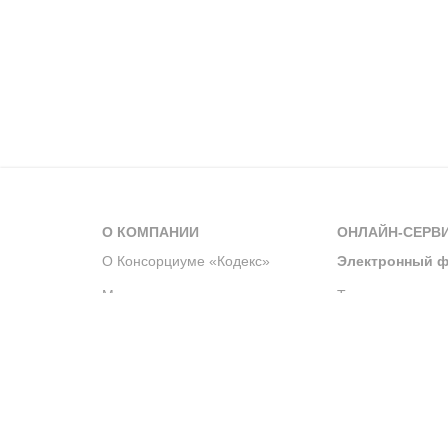
О КОМПАНИИ
ОНЛАЙН-СЕРВ
О Консорциуме «Кодекс»
Электронный ф
Мероприятия
Телеграм-канал
Новости компании
Архив решений 
История компании
Официальный по
Корпоративное волонтерство
Система управле
Партнерство и сотрудничество
Интегрированна