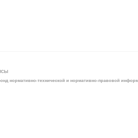
ИСЫ
онд нормативно-технической и нормативно-правовой инфор
ы
арбитражных судов и судов общей юрисдикции
ртал «Техэксперт»
ния нормативной и технической документацией «Техэксперт»
я система управления производственной безопасностью «Техэкспе