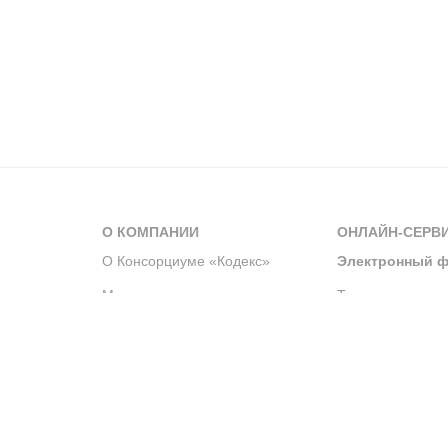
О КОМПАНИИ
ОНЛАЙН-СЕРВ
О Консорциуме «Кодекс»
Электронный ф
Мероприятия
Телеграм-канал
Новости компании
Архив решений 
История компании
Официальный по
Корпоративное волонтерство
Система управле
Партнерство и сотрудничество
Интегрированна