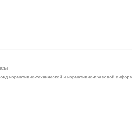
ИСЫ
онд нормативно-технической и нормативно-правовой инфор
ы
арбитражных судов и судов общей юрисдикции
ртал «Техэксперт»
ния нормативной и технической документацией «Техэксперт»
я система управления производственной безопасностью «Техэкспе