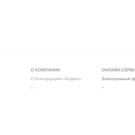
О КОМПАНИИ
ОНЛАЙН-СЕРВ
О Консорциуме «Кодекс»
Электронный ф
Мероприятия
Телеграм-канал
Новости компании
Архив решений 
История компании
Официальный по
Корпоративное волонтерство
Система управле
Партнерство и сотрудничество
Интегрированна