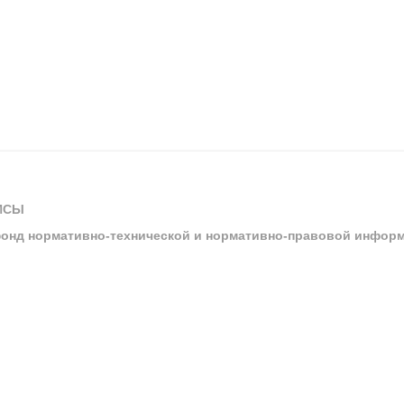
ИСЫ
онд нормативно-технической и нормативно-правовой инфор
ы
арбитражных судов и судов общей юрисдикции
ртал «Техэксперт»
ния нормативной и технической документацией «Техэксперт»
я система управления производственной безопасностью «Техэкспе