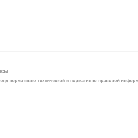
ИСЫ
онд нормативно-технической и нормативно-правовой инфор
ы
арбитражных судов и судов общей юрисдикции
ртал «Техэксперт»
ния нормативной и технической документацией «Техэксперт»
я система управления производственной безопасностью «Техэкспе