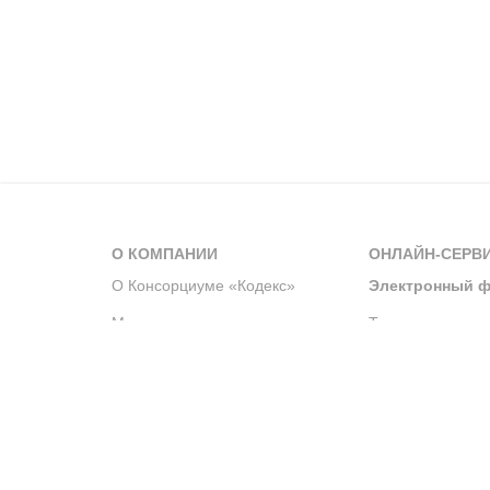
О КОМПАНИИ
ОНЛАЙН-СЕРВ
О Консорциуме «Кодекс»
Электронный ф
Мероприятия
Телеграм-канал
Новости компании
Архив решений 
История компании
Официальный по
Корпоративное волонтерство
Система управле
Партнерство и сотрудничество
Интегрированна