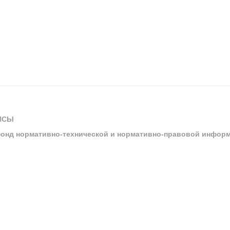
ИСЫ
онд нормативно-технической и нормативно-правовой инфор
ы
арбитражных судов и судов общей юрисдикции
ртал «Техэксперт»
ния нормативной и технической документацией «Техэксперт»
я система управления производственной безопасностью «Техэкспе