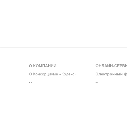
О КОМПАНИИ
ОНЛАЙН-СЕРВ
О Консорциуме «Кодекс»
Электронный ф
Мероприятия
Телеграм-канал
Новости компании
Архив решений 
История компании
Официальный по
Корпоративное волонтерство
Система управле
Партнерство и сотрудничество
Интегрированна