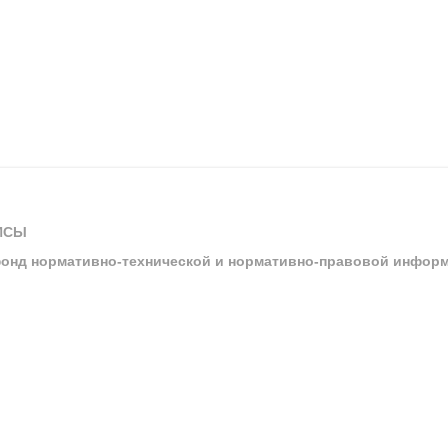
ИСЫ
онд нормативно-технической и нормативно-правовой инфор
ы
арбитражных судов и судов общей юрисдикции
ртал «Техэксперт»
ния нормативной и технической документацией «Техэксперт»
я система управления производственной безопасностью «Техэкспе