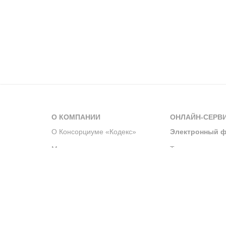
О КОМПАНИИ
ОНЛАЙН-СЕРВ
О Консорциуме «Кодекс»
Электронный ф
Мероприятия
Телеграм-канал
Новости компании
Архив решений 
История компании
Официальный по
Корпоративное волонтерство
Система управле
Партнерство и сотрудничество
Интегрированна