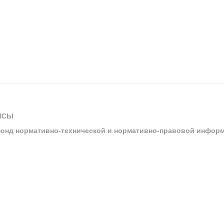
ИСЫ
онд нормативно-технической и нормативно-правовой инфор
ы
арбитражных судов и судов общей юрисдикции
ртал «Техэксперт»
ния нормативной и технической документацией «Техэксперт»
я система управления производственной безопасностью «Техэкспе