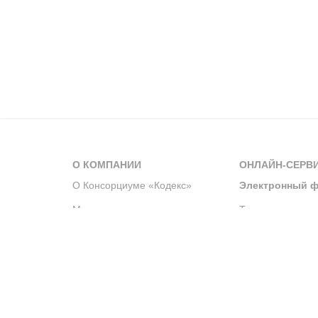
О КОМПАНИИ
ОНЛАЙН-СЕРВ
О Консорциуме «Кодекс»
Электронный ф
Мероприятия
Телеграм-канал
Новости компании
Архив решений 
История компании
Официальный по
Корпоративное волонтерство
Система управле
Партнерство и сотрудничество
Интегрированна