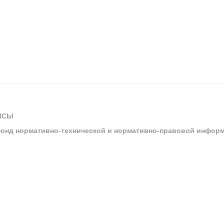
ИСЫ
онд нормативно-технической и нормативно-правовой инфор
ы
арбитражных судов и судов общей юрисдикции
ртал «Техэксперт»
ния нормативной и технической документацией «Техэксперт»
я система управления производственной безопасностью «Техэкспе