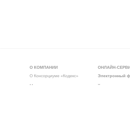
О КОМПАНИИ
ОНЛАЙН-СЕРВ
О Консорциуме «Кодекс»
Электронный ф
Мероприятия
Телеграм-канал
Новости компании
Архив решений 
История компании
Официальный по
Корпоративное волонтерство
Система управле
Партнерство и сотрудничество
Интегрированна