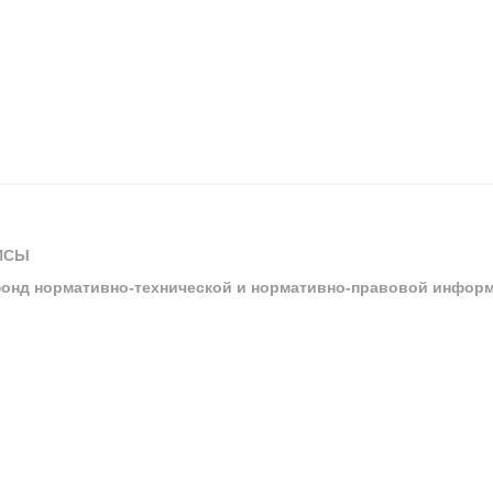
ИСЫ
онд нормативно-технической и нормативно-правовой инфор
ы
арбитражных судов и судов общей юрисдикции
ртал «Техэксперт»
ния нормативной и технической документацией «Техэксперт»
я система управления производственной безопасностью «Техэкспе