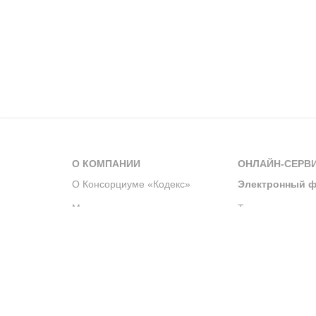
О КОМПАНИИ
ОНЛАЙН-СЕРВ
О Консорциуме «Кодекс»
Электронный ф
Мероприятия
Телеграм-канал
Новости компании
Архив решений 
История компании
Официальный по
Корпоративное волонтерство
Система управле
Партнерство и сотрудничество
Интегрированна