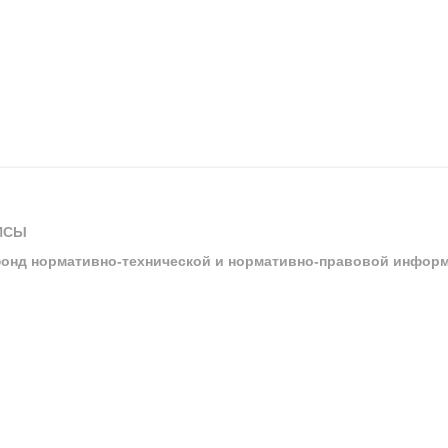
ИСЫ
онд нормативно-технической и нормативно-правовой инфор
ы
арбитражных судов и судов общей юрисдикции
ртал «Техэксперт»
ния нормативной и технической документацией «Техэксперт»
я система управления производственной безопасностью «Техэкспе