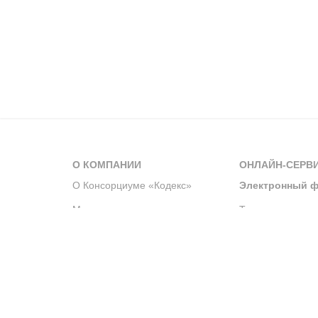
О КОМПАНИИ
ОНЛАЙН-СЕРВ
О Консорциуме «Кодекс»
Электронный ф
Мероприятия
Телеграм-канал
Новости компании
Архив решений 
История компании
Официальный по
Корпоративное волонтерство
Система управле
Партнерство и сотрудничество
Интегрированна