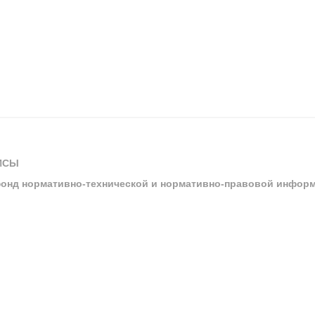
ИСЫ
онд нормативно-технической и нормативно-правовой инфор
ы
арбитражных судов и судов общей юрисдикции
ртал «Техэксперт»
ния нормативной и технической документацией «Техэксперт»
я система управления производственной безопасностью «Техэкспе