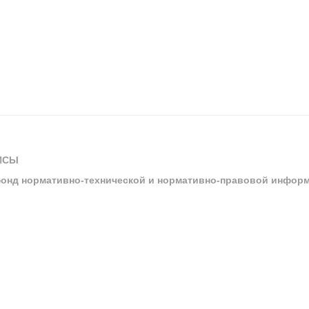
ИСЫ
онд нормативно-технической и нормативно-правовой инфор
ы
арбитражных судов и судов общей юрисдикции
ртал «Техэксперт»
ния нормативной и технической документацией «Техэксперт»
я система управления производственной безопасностью «Техэкспе