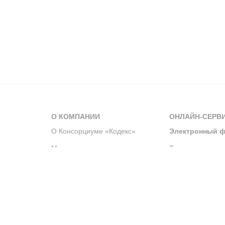
О КОМПАНИИ
ОНЛАЙН-СЕРВ
О Консорциуме «Кодекс»
Электронный ф
Мероприятия
Телеграм-канал
Новости компании
Архив решений 
История компании
Официальный по
Корпоративное волонтерство
Система управле
Партнерство и сотрудничество
Интегрированна