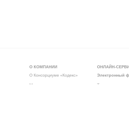
О КОМПАНИИ
ОНЛАЙН-СЕРВ
О Консорциуме «Кодекс»
Электронный ф
Мероприятия
Телеграм-канал
Новости компании
Архив решений 
История компании
Официальный по
Корпоративное волонтерство
Система управле
Партнерство и сотрудничество
Интегрированна