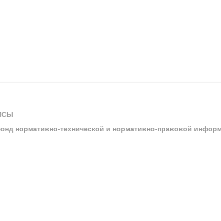
ИСЫ
онд нормативно-технической и нормативно-правовой инфор
ы
арбитражных судов и судов общей юрисдикции
ртал «Техэксперт»
ния нормативной и технической документацией «Техэксперт»
я система управления производственной безопасностью «Техэкспе