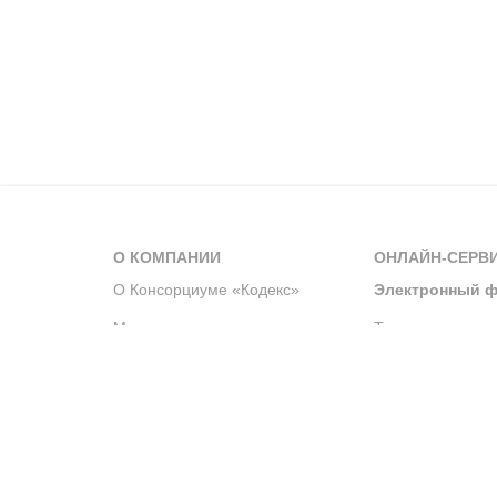
О КОМПАНИИ
ОНЛАЙН-СЕРВ
О Консорциуме «Кодекс»
Электронный ф
Мероприятия
Телеграм-канал
Новости компании
Архив решений 
История компании
Официальный по
Корпоративное волонтерство
Система управле
Партнерство и сотрудничество
Интегрированна