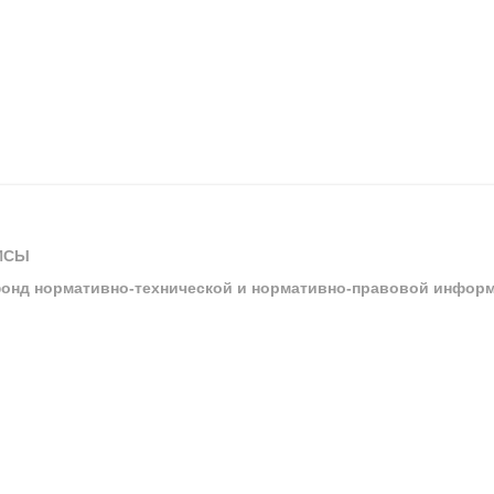
ИСЫ
онд нормативно-технической и нормативно-правовой инфор
ы
арбитражных судов и судов общей юрисдикции
ртал «Техэксперт»
ния нормативной и технической документацией «Техэксперт»
я система управления производственной безопасностью «Техэкспе