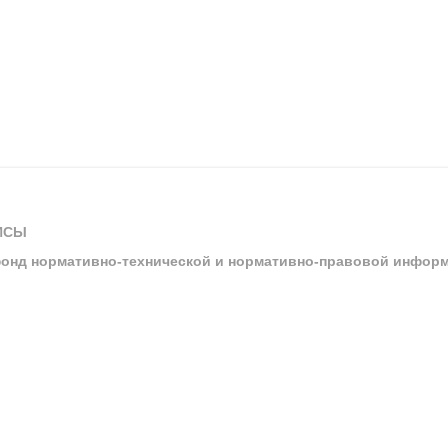
ИСЫ
онд нормативно-технической и нормативно-правовой инфор
ы
арбитражных судов и судов общей юрисдикции
ртал «Техэксперт»
ния нормативной и технической документацией «Техэксперт»
я система управления производственной безопасностью «Техэкспе