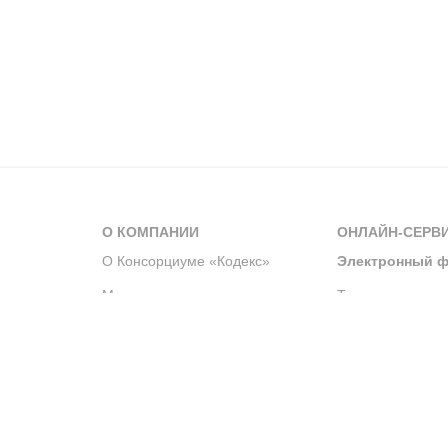
О КОМПАНИИ
ОНЛАЙН-СЕРВ
О Консорциуме «Кодекс»
Электронный ф
Мероприятия
Телеграм-канал
Новости компании
Архив решений 
История компании
Официальный по
Корпоративное волонтерство
Система управле
Партнерство и сотрудничество
Интегрированна