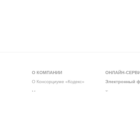
О КОМПАНИИ
ОНЛАЙН-СЕРВ
О Консорциуме «Кодекс»
Электронный ф
Мероприятия
Телеграм-канал
Новости компании
Архив решений 
История компании
Официальный по
Корпоративное волонтерство
Система управле
Партнерство и сотрудничество
Интегрированна