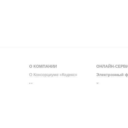
О КОМПАНИИ
ОНЛАЙН-СЕРВ
О Консорциуме «Кодекс»
Электронный ф
Мероприятия
Телеграм-канал
Новости компании
Архив решений 
История компании
Официальный по
Корпоративное волонтерство
Система управле
Партнерство и сотрудничество
Интегрированна