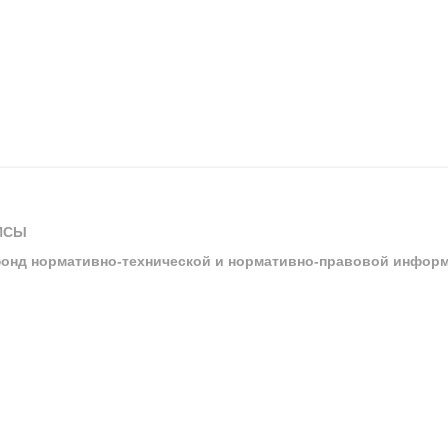
ИСЫ
онд нормативно-технической и нормативно-правовой инфор
ы
арбитражных судов и судов общей юрисдикции
ртал «Техэксперт»
ния нормативной и технической документацией «Техэксперт»
я система управления производственной безопасностью «Техэкспе