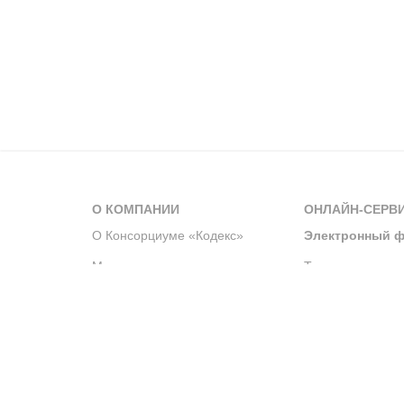
О КОМПАНИИ
ОНЛАЙН-СЕРВ
О Консорциуме «Кодекс»
Электронный ф
Мероприятия
Телеграм-канал
Новости компании
Архив решений 
История компании
Официальный по
Корпоративное волонтерство
Система управле
Партнерство и сотрудничество
Интегрированна