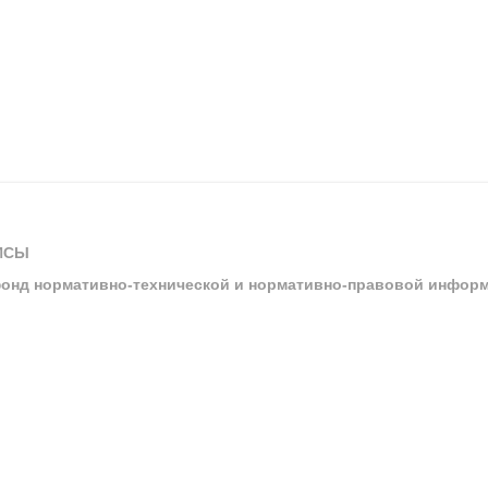
ИСЫ
онд нормативно-технической и нормативно-правовой инфор
ы
арбитражных судов и судов общей юрисдикции
ртал «Техэксперт»
ния нормативной и технической документацией «Техэксперт»
я система управления производственной безопасностью «Техэкспе