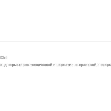
ИСЫ
онд нормативно-технической и нормативно-правовой инфор
ы
арбитражных судов и судов общей юрисдикции
ртал «Техэксперт»
ния нормативной и технической документацией «Техэксперт»
я система управления производственной безопасностью «Техэкспе