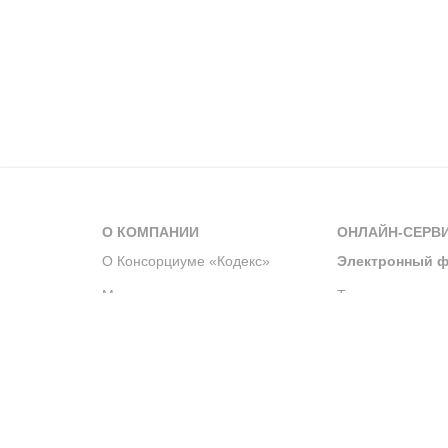
О КОМПАНИИ
ОНЛАЙН-СЕРВ
О Консорциуме «Кодекс»
Электронный ф
Мероприятия
Телеграм-канал
Новости компании
Архив решений 
История компании
Официальный по
Корпоративное волонтерство
Система управле
Партнерство и сотрудничество
Интегрированна