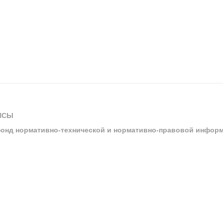
ИСЫ
онд нормативно-технической и нормативно-правовой инфор
ы
арбитражных судов и судов общей юрисдикции
ртал «Техэксперт»
ния нормативной и технической документацией «Техэксперт»
я система управления производственной безопасностью «Техэкспе