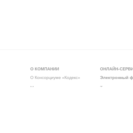
О КОМПАНИИ
ОНЛАЙН-СЕРВ
О Консорциуме «Кодекс»
Электронный ф
Мероприятия
Телеграм-канал
Новости компании
Архив решений 
История компании
Официальный по
Корпоративное волонтерство
Система управле
Партнерство и сотрудничество
Интегрированна