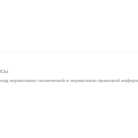
ИСЫ
онд нормативно-технической и нормативно-правовой инфор
ы
арбитражных судов и судов общей юрисдикции
ртал «Техэксперт»
ния нормативной и технической документацией «Техэксперт»
я система управления производственной безопасностью «Техэкспе