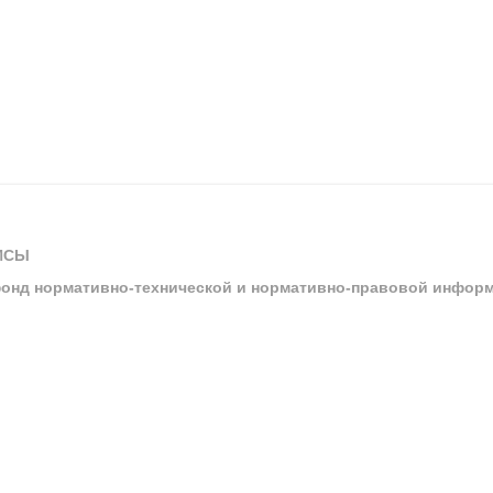
ИСЫ
онд нормативно-технической и нормативно-правовой инфор
ы
арбитражных судов и судов общей юрисдикции
ртал «Техэксперт»
ния нормативной и технической документацией «Техэксперт»
я система управления производственной безопасностью «Техэкспе