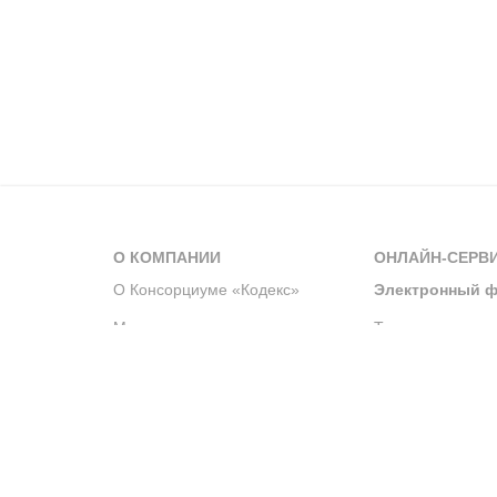
О КОМПАНИИ
ОНЛАЙН-СЕРВ
О Консорциуме «Кодекс»
Электронный ф
Мероприятия
Телеграм-канал
Новости компании
Архив решений 
История компании
Официальный по
Корпоративное волонтерство
Система управле
Партнерство и сотрудничество
Интегрированна