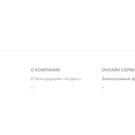
О КОМПАНИИ
ОНЛАЙН-СЕРВ
О Консорциуме «Кодекс»
Электронный ф
Мероприятия
Телеграм-канал
Новости компании
Архив решений 
История компании
Официальный по
Корпоративное волонтерство
Система управле
Партнерство и сотрудничество
Интегрированна