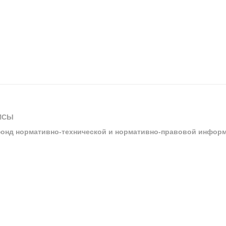
ИСЫ
онд нормативно-технической и нормативно-правовой инфор
ы
арбитражных судов и судов общей юрисдикции
ртал «Техэксперт»
ния нормативной и технической документацией «Техэксперт»
я система управления производственной безопасностью «Техэкспе