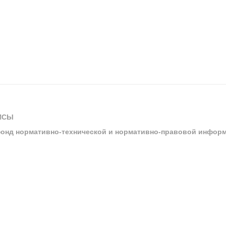
ИСЫ
онд нормативно-технической и нормативно-правовой инфор
ы
арбитражных судов и судов общей юрисдикции
ртал «Техэксперт»
ния нормативной и технической документацией «Техэксперт»
я система управления производственной безопасностью «Техэкспе