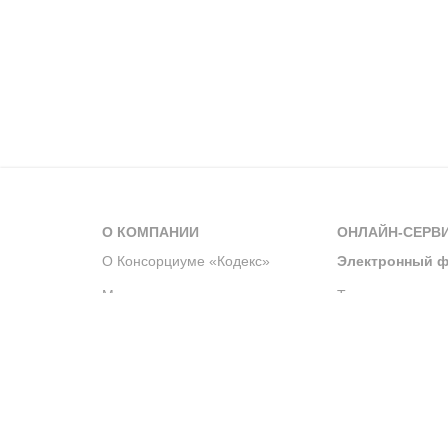
О КОМПАНИИ
ОНЛАЙН-СЕРВ
О Консорциуме «Кодекс»
Электронный ф
Мероприятия
Телеграм-канал
Новости компании
Архив решений 
История компании
Официальный по
Корпоративное волонтерство
Система управле
Партнерство и сотрудничество
Интегрированна