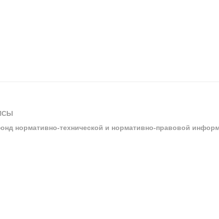
ИСЫ
онд нормативно-технической и нормативно-правовой инфор
ы
арбитражных судов и судов общей юрисдикции
ртал «Техэксперт»
ния нормативной и технической документацией «Техэксперт»
я система управления производственной безопасностью «Техэкспе