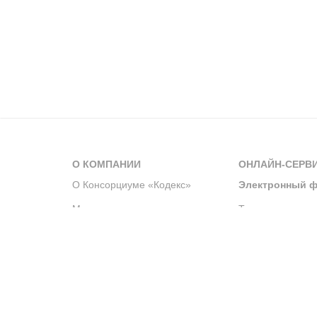
О КОМПАНИИ
ОНЛАЙН-СЕРВ
О Консорциуме «Кодекс»
Электронный ф
Мероприятия
Телеграм-канал
Новости компании
Архив решений 
История компании
Официальный по
Корпоративное волонтерство
Система управле
Партнерство и сотрудничество
Интегрированна