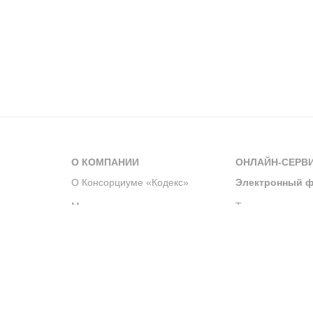
О КОМПАНИИ
ОНЛАЙН-СЕРВ
О Консорциуме «Кодекс»
Электронный ф
Мероприятия
Телеграм-канал
Новости компании
Архив решений 
История компании
Официальный по
Корпоративное волонтерство
Система управле
Партнерство и сотрудничество
Интегрированна