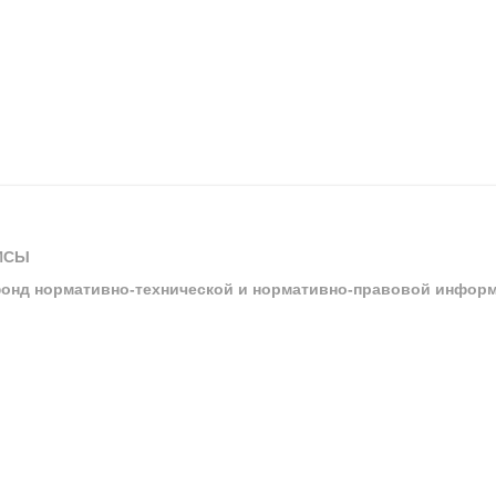
ИСЫ
онд нормативно-технической и нормативно-правовой инфор
ы
арбитражных судов и судов общей юрисдикции
ртал «Техэксперт»
ния нормативной и технической документацией «Техэксперт»
я система управления производственной безопасностью «Техэкспе