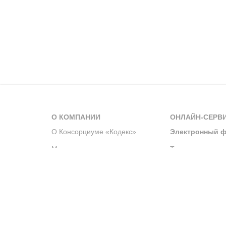
О КОМПАНИИ
ОНЛАЙН-СЕРВ
О Консорциуме «Кодекс»
Электронный ф
Мероприятия
Телеграм-канал
Новости компании
Архив решений 
История компании
Официальный по
Корпоративное волонтерство
Система управле
Партнерство и сотрудничество
Интегрированна