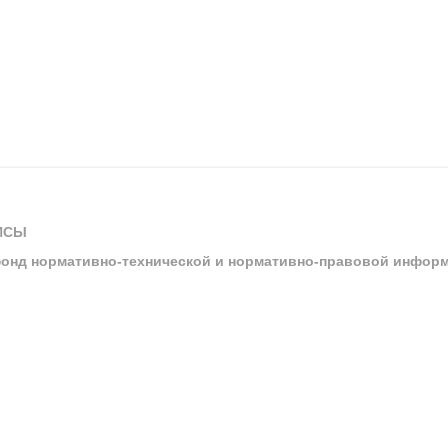
ИСЫ
онд нормативно-технической и нормативно-правовой инфор
ы
арбитражных судов и судов общей юрисдикции
ртал «Техэксперт»
ния нормативной и технической документацией «Техэксперт»
я система управления производственной безопасностью «Техэкспе