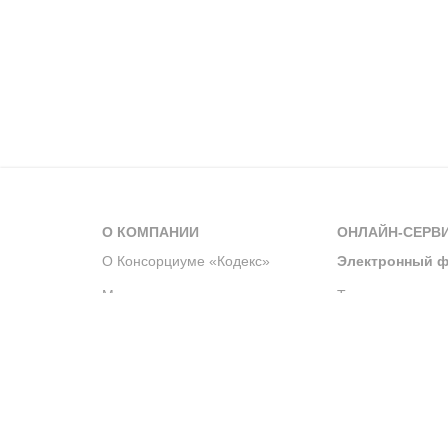
О КОМПАНИИ
ОНЛАЙН-СЕРВ
О Консорциуме «Кодекс»
Электронный ф
Мероприятия
Телеграм-канал
Новости компании
Архив решений 
История компании
Официальный по
Корпоративное волонтерство
Система управле
Партнерство и сотрудничество
Интегрированна