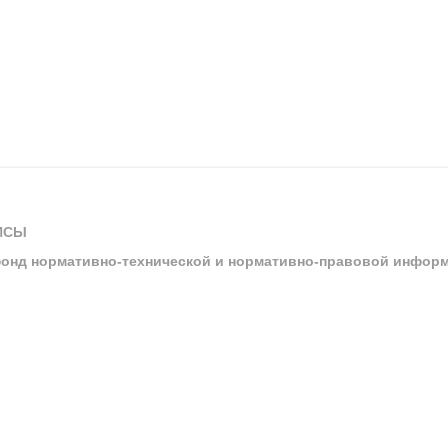
ИСЫ
онд нормативно-технической и нормативно-правовой инфор
ы
арбитражных судов и судов общей юрисдикции
ртал «Техэксперт»
ния нормативной и технической документацией «Техэксперт»
я система управления производственной безопасностью «Техэкспе