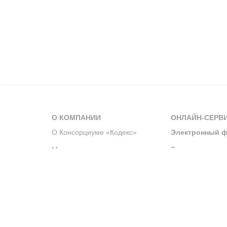
О КОМПАНИИ
ОНЛАЙН-СЕРВ
О Консорциуме «Кодекс»
Электронный ф
Мероприятия
Телеграм-канал
Новости компании
Архив решений 
История компании
Официальный по
Корпоративное волонтерство
Система управле
Партнерство и сотрудничество
Интегрированна