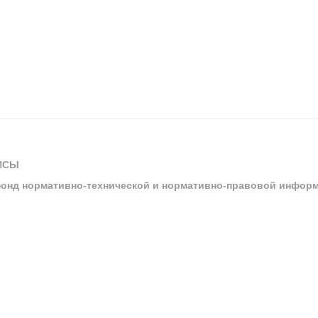
ИСЫ
онд нормативно-технической и нормативно-правовой инфор
ы
арбитражных судов и судов общей юрисдикции
ртал «Техэксперт»
ния нормативной и технической документацией «Техэксперт»
я система управления производственной безопасностью «Техэкспе