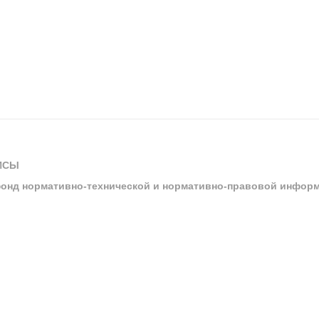
ИСЫ
онд нормативно-технической и нормативно-правовой инфор
ы
арбитражных судов и судов общей юрисдикции
ртал «Техэксперт»
ния нормативной и технической документацией «Техэксперт»
я система управления производственной безопасностью «Техэкспе