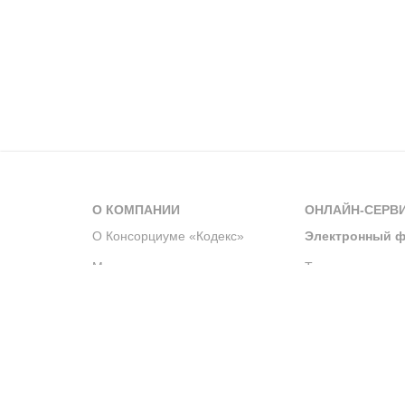
О КОМПАНИИ
ОНЛАЙН-СЕРВ
О Консорциуме «Кодекс»
Электронный ф
Мероприятия
Телеграм-канал
Новости компании
Архив решений 
История компании
Официальный по
Корпоративное волонтерство
Система управле
Партнерство и сотрудничество
Интегрированна