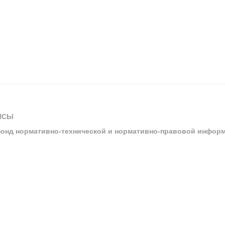
ИСЫ
онд нормативно-технической и нормативно-правовой инфор
ы
арбитражных судов и судов общей юрисдикции
ртал «Техэксперт»
ния нормативной и технической документацией «Техэксперт»
я система управления производственной безопасностью «Техэкспе