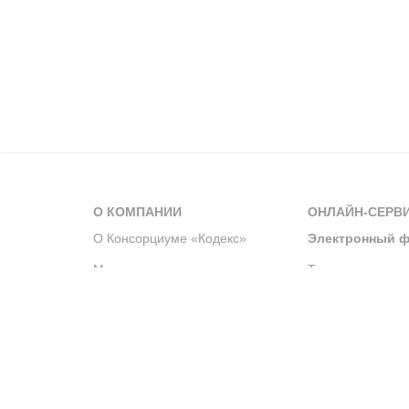
О КОМПАНИИ
ОНЛАЙН-СЕРВ
О Консорциуме «Кодекс»
Электронный ф
Мероприятия
Телеграм-канал
Новости компании
Архив решений 
История компании
Официальный по
Корпоративное волонтерство
Система управле
Партнерство и сотрудничество
Интегрированна