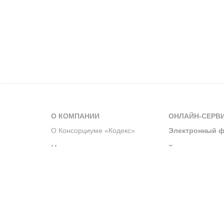
О КОМПАНИИ
ОНЛАЙН-СЕРВ
О Консорциуме «Кодекс»
Электронный ф
Мероприятия
Телеграм-канал
Новости компании
Архив решений 
История компании
Официальный по
Корпоративное волонтерство
Система управле
Партнерство и сотрудничество
Интегрированна