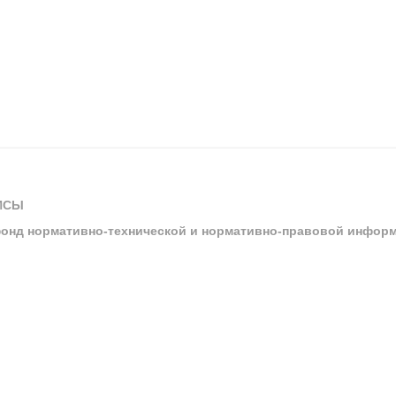
ИСЫ
онд нормативно-технической и нормативно-правовой инфор
ы
арбитражных судов и судов общей юрисдикции
ртал «Техэксперт»
ния нормативной и технической документацией «Техэксперт»
я система управления производственной безопасностью «Техэкспе